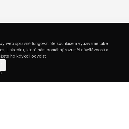
by web správně fungoval. Se souhlasem využíváme také
cs, LinkedIn), které nám pomáhají rozumět návštěvnosti a
žete ho kdykoli odvolat.
í
ů