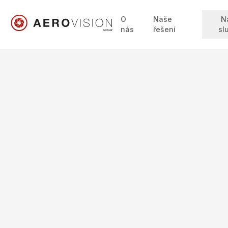
O
Naše
N
nás
řešení
sl