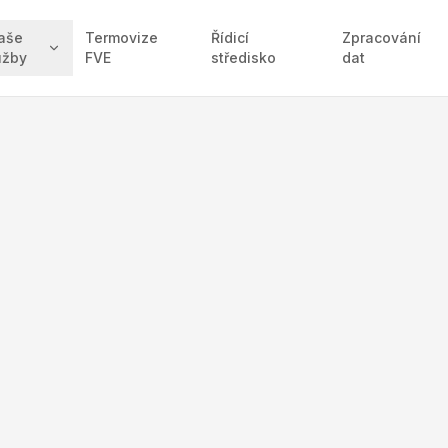
aše
Termovize
Řídicí
Zpracování
užby
FVE
středisko
dat