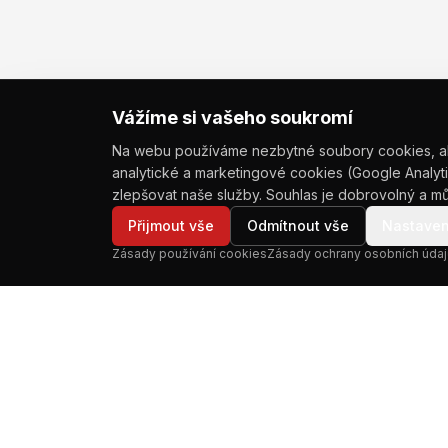
Vážíme si vašeho soukromí
Na webu používáme nezbytné soubory cookies, a
analytické a marketingové cookies (Google Analyti
zlepšovat naše služby. Souhlas je dobrovolný a mů
Přijmout vše
Odmítnout vše
Nastaven
Zásady používání cookies
Zásady ochrany osobních údaj