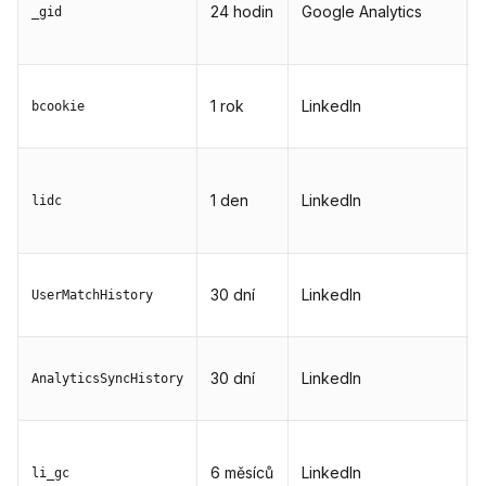
24 hodin
Google Analytics
_gid
1 rok
LinkedIn
bcookie
1 den
LinkedIn
lidc
30 dní
LinkedIn
UserMatchHistory
30 dní
LinkedIn
AnalyticsSyncHistory
6 měsíců
LinkedIn
li_gc