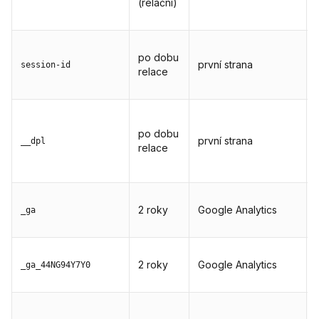
(relační)
po dobu
první strana
session-id
relace
po dobu
první strana
__dpl
relace
2 roky
Google Analytics
_ga
2 roky
Google Analytics
_ga_44NG94Y7Y0