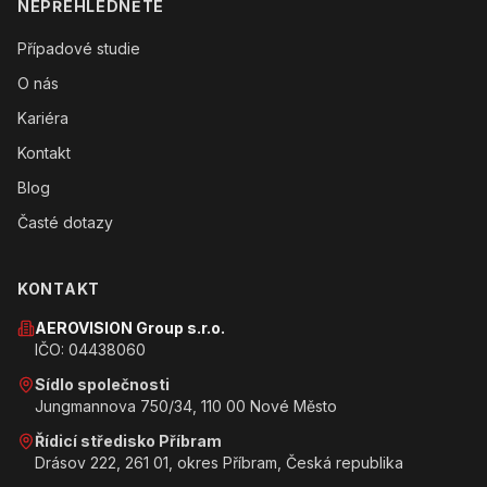
NEPŘEHLÉDNĚTE
Případové studie
O nás
Kariéra
Kontakt
Blog
Časté dotazy
KONTAKT
AEROVISION Group s.r.o.
IČO: 04438060
Sídlo společnosti
Jungmannova 750/34, 110 00 Nové Město
Řídicí středisko Příbram
Drásov 222, 261 01, okres Příbram, Česká republika