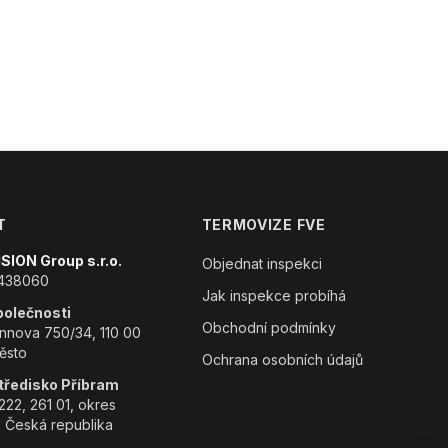
T
TERMOVIZE FVE
SION Group s.r.o.
Objednat inspekci
4438060
Jak inspekce probíhá
polečnosti
Obchodní podmínky
nova 750/34, 110 00
ěsto
Ochrana osobních údajů
středisko Příbram
222, 261 01, okres
, Česká republika