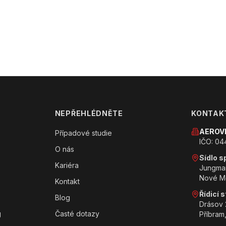
NEPŘEHLÉDNĚTE
KONTAK
AEROVI
Případové studie
IČO: 0
O nás
Sídlo s
Kariéra
Jungman
Nové M
Kontakt
Řídicí 
Blog
Drásov 
g
Časté dotazy
Příbram