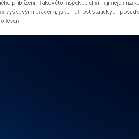
o přiblížení. Takovéto inspekce eliminují nejen riziko 
mi výškovými pracemi, jako nutnost statických posudk
o lešení.