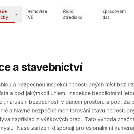
aše
Termovize
Řídicí
Zpracování
užby
FVE
středisko
dat
ce a stavebnictví
chlou a bezpečnou inspekci nedostupných míst bez rizi
ísta a pod jakýmkoli úhlem. Inspekce bezpilotními let
cí, narušení bezpečnosti v daném prostoru a pod. Za 
hlé a hlavně bezpečné monitorování stavu nedostupný
plývá například z výškových prací. Tato výhoda značn
myslu. Naše zařízení disponují profesionálními kamera