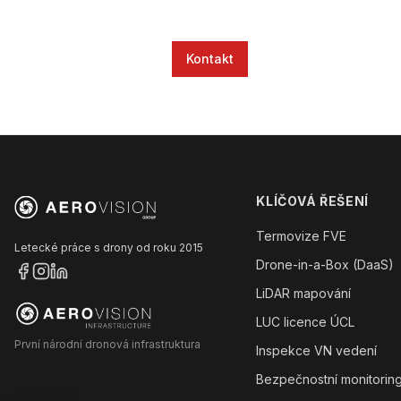
Kontakt
KLÍČOVÁ ŘEŠENÍ
Termovize FVE
Letecké práce s drony od roku 2015
Drone-in-a-Box (DaaS)
LiDAR mapování
LUC licence ÚCL
První národní dronová infrastruktura
Inspekce VN vedení
Bezpečnostní monitorin