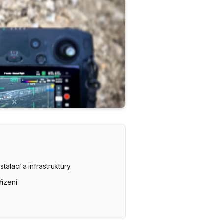
talací a infrastruktury
řízení