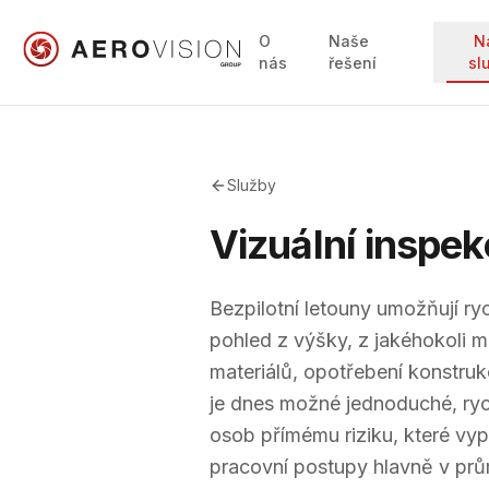
O
Naše
N
nás
řešení
sl
Služby
Vizuální inspek
Bezpilotní letouny umožňují ry
pohled z výšky, z jakéhokoli m
materiálů, opotřebení konstruk
je dnes možné jednoduché, ryc
osob přímému riziku, které vy
pracovní postupy hlavně v prů