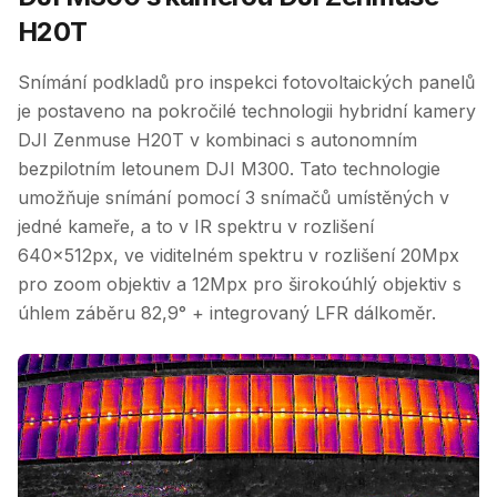
H20T
Snímání podkladů pro inspekci fotovoltaických panelů
je postaveno na pokročilé technologii hybridní kamery
DJI Zenmuse H20T v kombinaci s autonomním
bezpilotním letounem DJI M300. Tato technologie
umožňuje snímání pomocí 3 snímačů umístěných v
jedné kameře, a to v IR spektru v rozlišení
640x512px, ve viditelném spektru v rozlišení 20Mpx
pro zoom objektiv a 12Mpx pro širokoúhlý objektiv s
úhlem záběru 82,9° + integrovaný LFR dálkoměr.