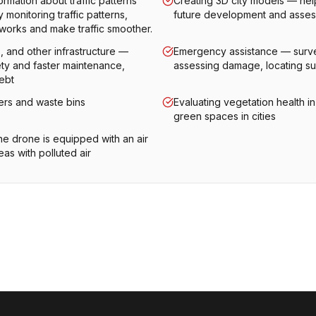
ormation about traffic patterns
Creating 3D city models — help
 monitoring traffic patterns,
future development and assess
works and make traffic smoother.
s, and other infrastructure —
Emergency assistance — survey
ety and faster maintenance,
assessing damage, locating su
ebt
ners and waste bins
Evaluating vegetation health i
green spaces in cities
he drone is equipped with an air
reas with polluted air