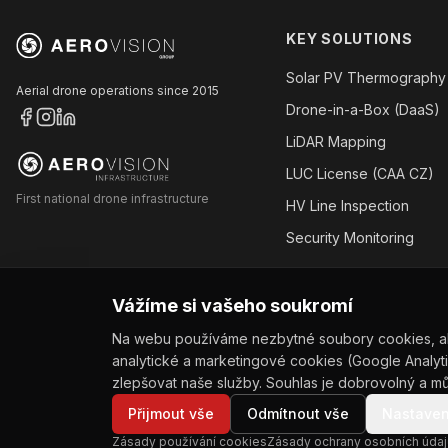
KEY SOLUTIONS
Solar PV Thermography
Aerial drone operations since 2015
Drone-in-a-Box (DaaS)
LiDAR Mapping
LUC License (CAA CZ)
First national drone infrastructure
HV Line Inspection
Security Monitoring
ALL SERVICES →
Vážíme si vašeho soukromí
Na webu používáme nezbytné soubory cookies, a
analytické a marketingové cookies (Google Analyti
zlepšovat naše služby. Souhlas je dobrovolný a mů
© 2026 AEROVISION Group s.r.o. All rights reserved.
Přijmout vše
Odmítnout vše
Nastaven
Zásady používání cookies
Zásady ochrany osobních údaj