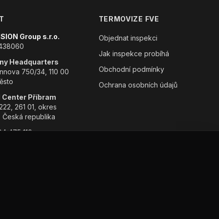
T
TERMOVIZE FVE
SION Group s.r.o.
Objednat inspekci
4438060
Jak inspekce probíhá
y Headquarters
Obchodní podmínky
nova 750/34, 110 00
ěsto
Ochrana osobních údajů
l Center Příbram
222, 261 01, okres
, Česká republika
4 475 119
rovisiongroup.com
ch údajů
Obchodní podmínky
Zásady používání cookies
Nastavení cookies