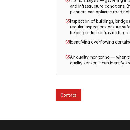
Traffic analysis — gathering inf
and infrastructure conditions. By
planners can optimize road net
Inspection of buildings, bridge
regular inspections ensure saf
helping reduce infrastructure d
Identifying overflowing contai
Air quality monitoring — when t
quality sensor, it can identify a
Contact