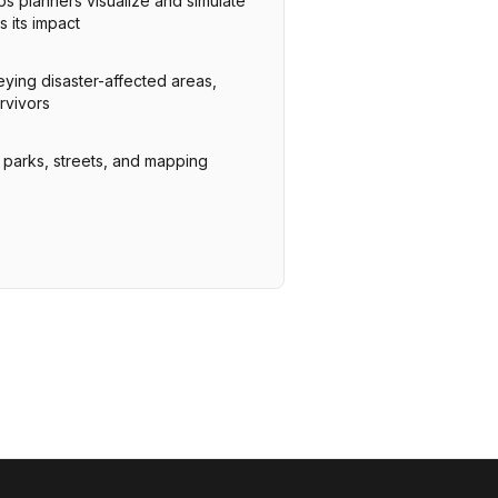
s planners visualize and simulate
 its impact
ing disaster-affected areas,
rvivors
n parks, streets, and mapping