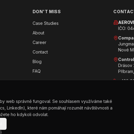
DON'T MISS
CONTAC
AEROVI
Case Studies
IČO: 0
About
Compan
Career
Jungman
Nové M
Contact
Contro
Blog
Drásov 
FAQ
Příbram
+420 60
info@ae
by web správně fungoval. Se souhlasem využíváme také
cs, LinkedIn), které nám pomáhají rozumět návštěvnosti a
žete ho kdykoli odvolat.
Ochrana osobní
í
ů