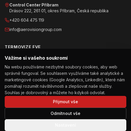
Control Center Příbram
Drásov 222, 261 01, okres Příbram, Česká republika
+420 604 475 119
info@aerovisiongroup.com
TERMOVIZE FVE
Vážíme si vašeho soukromí
Objednat inspekci
Na webu používáme nezbytné soubory cookies, aby web
Jak inspekce probíhá
správně fungoval. Se souhlasem využíváme také analytické a
Obchodní podmínky
marketingové cookies (Google Analytics, LinkedIn), které nám
pomáhají rozumět návštěvnosti a zlepšovat naše služby.
Ochrana osobních údajů
Souhlas je dobrovolný a můžete ho kdykoli odvolat.
Přijmout vše
Odmítnout vše
© 2026 AEROVISION Group s.r.o. All rights reserved.
Ochrana osobních údajů
Obchodní podmínky
Nastavení
Zásady používání cookies
Nastavení cookies