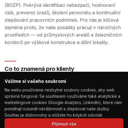
(BOZP). Pokrývá identifikaci nebezpečí, hodnocení
rizik, prevenci úrazů, školení personálu a kontinuální
zlepšování pracovních podmínek. Pro nás je klíčová
zejména proto, že naše posádky pracují v náročných
prostředích — od průmyslových areálů a železničních
koridorů po výškové konstrukce a důlní lokality.
Co to znamená pro klienty
Vážíme si vašeho soukromí
Pro zadavatele zakázek — zejména pro velké
Na webu používáme nezbytné soubory cookies, aby web
průmyslové a infrastrukturní organizace — jsou ISO
správně fungoval. Se souhlasem využíváme také analytické a
certifikace často základní podmínkou výběrového
marketingové cookies (Google Analytics, LinkedIn), které nám
řízení. Garantují, že dodavatel má zavedený,
pomáhají rozumět návštěvnosti a zlepšovat naše služby.
auditovaný a fungující systém řízení, který
Souhlas je dobrovolný a můžete ho kdykoli odvolat.
minimalizuje rizika a dopady na okolí. V kombinaci s
Přijmout vše