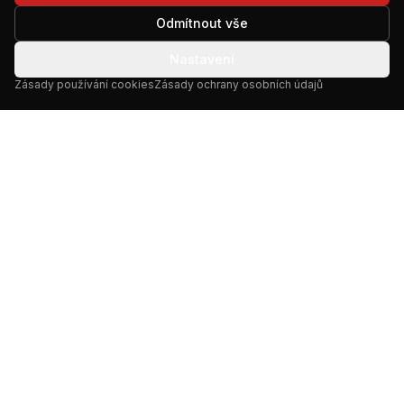
oprávněním LUC, BVLOS a integrovaným systémem
Odmítnout vše
provozní bezpečnosti tvoří ucelený rámec, na kterém
stavíme každou misi.
Nastavení
Zásady používání cookies
Zásady ochrany osobních údajů
AUTOR & ODPOVĚDNÁ OSOBA
Richard Volf
Aviation Dispatcher, AEROVISION Group
Kontakt