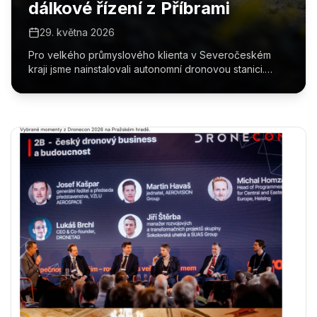
dálkové řízení z Příbrami
29. května 2026
Pro velkého průmyslového klienta v Severočeském
kraji jsme nainstalovali autonomní dronovou stanici.
Veškerý provoz – mapování, bezpečnostní obhlídky i
inspekce – probíhá vzdáleně z operačního střediska na
příbramském letišti.