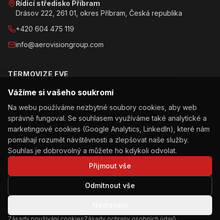
Řídicí středisko Příbram
Drásov 222, 261 01, okres Příbram, Česká republika
+420 604 475 119
info@aerovisiongroup.com
TERMOVIZE FVE
Vážíme si vašeho soukromí
Objednat inspekci
Na webu používáme nezbytné soubory cookies, aby web
Jak inspekce probíhá
správně fungoval. Se souhlasem využíváme také analytické a
Obchodní podmínky
marketingové cookies (Google Analytics, LinkedIn), které nám
pomáhají rozumět návštěvnosti a zlepšovat naše služby.
Ochrana osobních údajů
Souhlas je dobrovolný a můžete ho kdykoli odvolat.
Přijmout vše
Odmítnout vše
© 2026 AEROVISION Group s.r.o. Všechna práva vyhrazena.
Ochrana osobních údajů
Obchodní podmínky
Nastavení
Zásady používání cookies
Nastavení cookies
Zásady používání cookies
Zásady ochrany osobních údajů